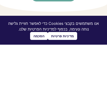
אנו משתמשים בקבצי Cookies כדי לאפשר חוויית גלישה
במקום שאני אספר לכם, אתן
נוחה ונעימה, בכפוף למדיניות הפרטיות שלנו.
להורים עצמם לספר לכם על
מדיניות פרטיות
הסכמה
התוצאות שהשיגו במהלך
ההנחייה
קלרה נתנה לי פתרונות ודוגמאות
ספציפיות על איך אפשר לבחור לפעול