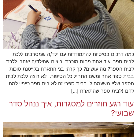
כמה דרכים בסיסיות להתמודדות עם ילד/ה שמסרבים ללכת
לבית ספר ועוד אחת פחות מוכרת. רוצים שהילד/ה יאהבו ללכת
לבית הספר? מה עושים? כך קרה: בני התארח בקייטנת סוכות
בבית ספר אחר ומשם התחיל כל הסיפור. "לא רוצה ללכת לבית
הספר שלי! משעמם לי בבית ספר! זה לא בית ספר כייפי! למה
להם (לבית ספר שהתארח […]
עוד רגע חוזרים למסגרות, איך ננהל סדר
שבועי?